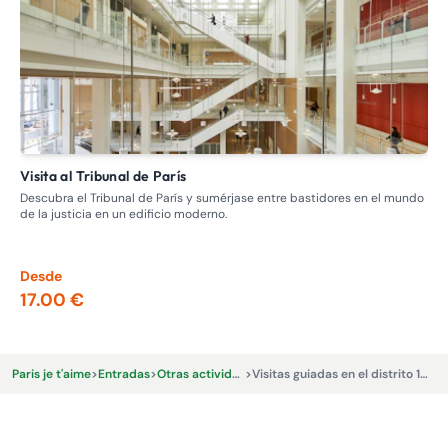
Visita al Tribunal de París
Visita guiada: recorrido por los burdeles, la prostitución en el
pas
Descubra el Tribunal de París y sumérjase entre bastidores en el mundo
de la justicia en un edificio moderno.
Adé
Nap
los
Desde
De
17.00 €
13
Paris je t'aime
>
Entradas
>
Otras actividades y experiencias.
>
Visitas guiadas en el distrito 16, Art Nouveau y Art Déco - Le Vrai Paris