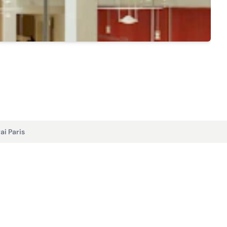
Vi
Adén
Des
13.
ai Paris