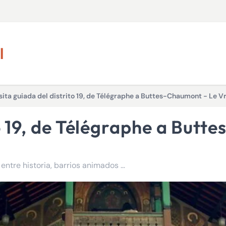
l
sita guiada del distrito 19, de Télégraphe a Buttes-Chaumont - Le Vr
Explore el distrito 19, de Télégraphe a Buttes-Chaumont, entre historia, barrios animados y paisajes sorprendentes.