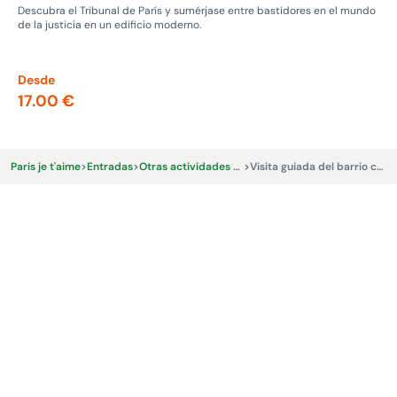
pas
Descubra el Tribunal de París y sumérjase entre bastidores en el mundo
de la justicia en un edificio moderno.
Adé
Nap
los
Desde
De
17.00 €
13
Paris je t'aime
>
Entradas
>
Otras actividades y experiencias.
>
Visita guiada del barrio chino - Le Vrai Paris