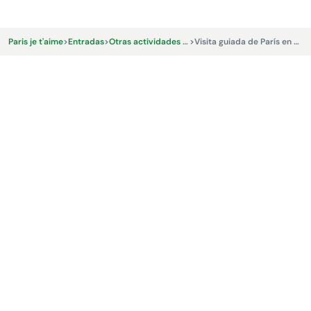
Paris je t'aime
>
Entradas
>
Otras actividades y experiencias.
>
Visita guiada de París en bicicletas eléctricas