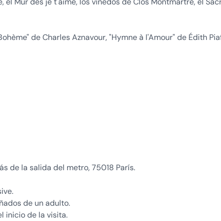
e, el Mur des je t'aime, los viñedos de Clos Montmartre, el Sac
Bohème" de Charles Aznavour, "Hymne à l'Amour" de Édith Pia
s de la salida del metro, 75018 París.
sive.
ñados de un adulto.
inicio de la visita.