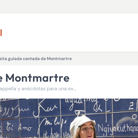
l
sita guiada cantada de Montmartre
de Montmartre
Montmartre en canciones: lugares insólitos, melodías a cappella y anécdotas para una experiencia única.