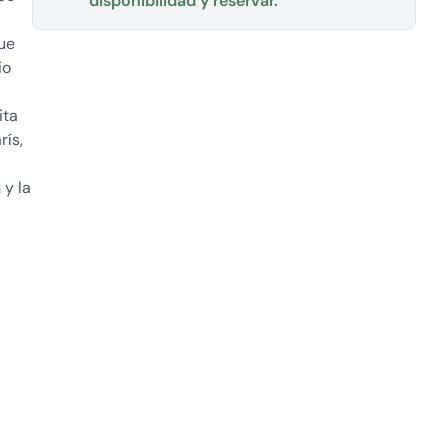
disponibilidad y reservar.
que
io
ita
rís,
 y la