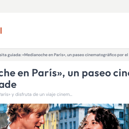
l
sita guiada: «Medianoche en París», un paseo cinematográfico por el
lade
Descubre los escenarios de la película «Medianoche en París» y disfruta de un viaje cinematográfico a través del tiempo