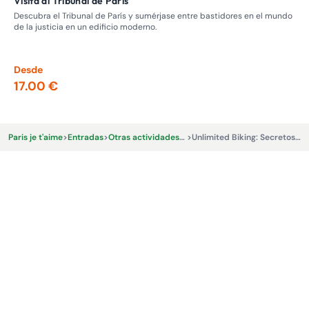
Visita al Tribunal de París
Visita guiada: recorrido por los burdeles, la prostitución en el
pas
Descubra el Tribunal de París y sumérjase entre bastidores en el mundo
de la justicia en un edificio moderno.
Adé
Nap
los
Desde
De
17.00 €
13
Paris je t'aime
>
Entradas
>
Otras actividades y experiencias.
>
Unlimited Biking: Secretos de París en bicicleta