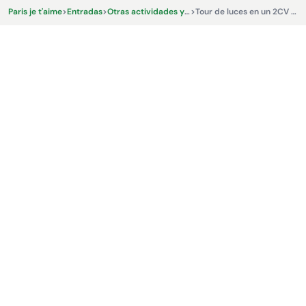
Paris je t'aime
>
Entradas
>
Otras actividades y experiencias.
>
Tour de luces en un 2CV - Paris Authentic