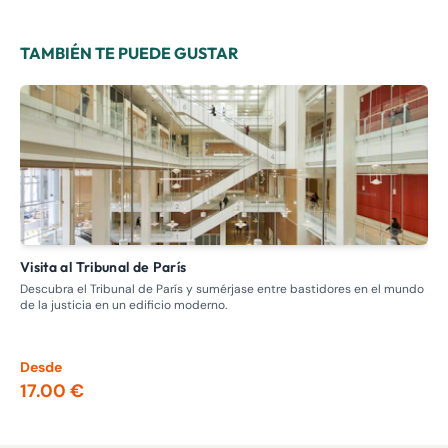
TAMBIÉN TE PUEDE GUSTAR
Visita al Tribunal de París
Visita guiada: recorrido por los burdeles, la prostitución en el
pas
Descubra el Tribunal de París y sumérjase entre bastidores en el mundo
de la justicia en un edificio moderno.
Adé
Nap
los
Desde
De
17.00 €
13