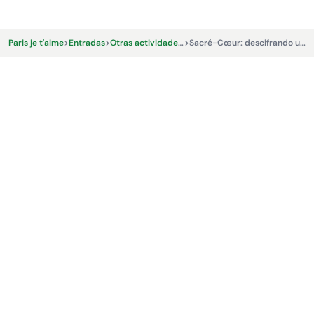
Paris je t'aime
>
Entradas
>
Otras actividades y experiencias.
>
Sacré-Cœur: descifrando un símbolo de Montmartre