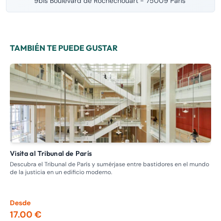
9bis Boulevard de Rochechouart - 75009 Paris
TAMBIÉN TE PUEDE GUSTAR
Visita al Tribunal de París
Visita guiada: recorrido por los burdeles, la prostitución en el
pas
Descubra el Tribunal de París y sumérjase entre bastidores en el mundo
de la justicia en un edificio moderno.
Adé
Nap
los
Desde
De
17.00 €
13