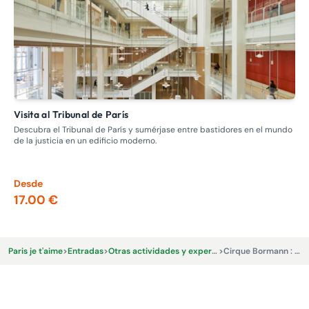
Visita al Tribunal de París
Visita guiada: recorrido por los burdeles, la prostitución en el
pas
Descubra el Tribunal de París y sumérjase entre bastidores en el mundo
de la justicia en un edificio moderno.
Adé
Nap
los
Desde
De
17.00 €
13
Paris je t'aime
>
Entradas
>
Otras actividades y experiencias.
>
Cirque Bormann : Arbre