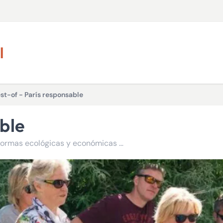
l
st-of - París responsable
able
Con la oferta París Passlib' - París responsable, hay tres formas ecológicas y económicas de visitar la capital de una manera diferente.