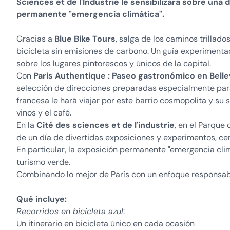
Sciences et de l'Industrie le sensibilizará sobre un
permanente "emergencia climática".
Gracias a
Blue Bike Tours
, salga de los caminos trillado
bicicleta sin emisiones de carbono. Un guía experimentad
sobre los lugares pintorescos y únicos de la capital.
Con
Paris Authentique : Paseo gastronómico en Bellev
selección de direcciones preparadas especialmente para
francesa le hará viajar por este barrio cosmopolita y su 
vinos y el café.
En la
Cité des sciences et de l'industrie
, en el Parque 
de un día de divertidas exposiciones y experimentos, ce
En particular, la exposición permanente "emergencia climát
turismo verde.
Combinando lo mejor de París con un enfoque responsable,
Qué incluye:
Recorridos en bicicleta azul
:
Un itinerario en bicicleta único en cada ocasión