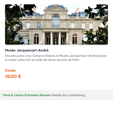
Musée Jacquemart-André
M
Situado junto a los Campos Elíseos, el Museo Jacquemart-André posee
Des
la mejor colección privada de obras de arte de París
peq
mu
Desde
De
19.00 €
15
Paris je t'aime
>
Entradas
>
Museos
>
Musée du Luxembourg