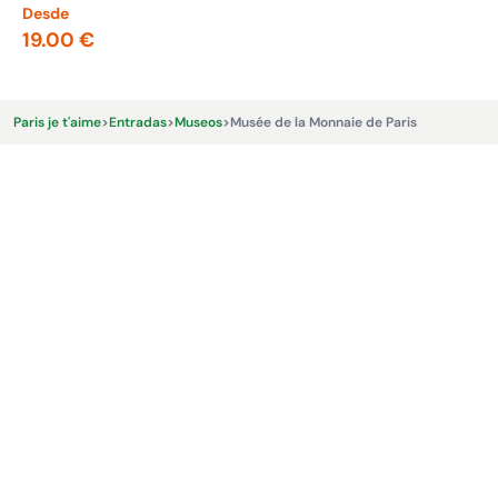
Desde
De
19.00 €
15
Paris je t'aime
>
Entradas
>
Museos
>
Musée de la Monnaie de Paris