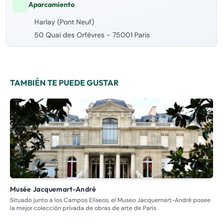
Aparcamiento
Harlay (Pont Neuf)
50 Quai des Orfèvres - 75001 Paris
TAMBIÉN TE PUEDE GUSTAR
Musée Jacquemart-André
M
Situado junto a los Campos Elíseos, el Museo Jacquemart-André posee
Des
la mejor colección privada de obras de arte de París
peq
mu