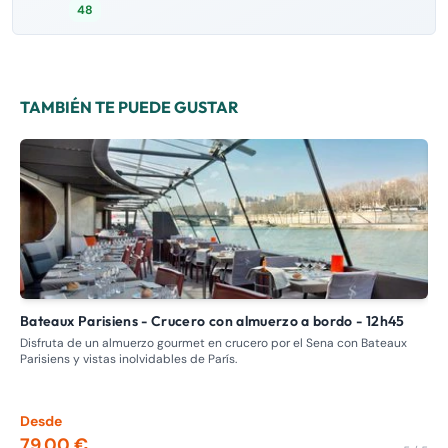
48
TAMBIÉN TE PUEDE GUSTAR
Bateaux Parisiens - Crucero con almuerzo a bordo - 12h45
Crucero insólito en París: Descubra el Sena con Bateaux de
Pa
Disfruta de un almuerzo gourmet en crucero por el Sena con Bateaux
Parisiens y vistas inolvidables de París.
Emb
Par
gra
Desde
De
79.00 €
17