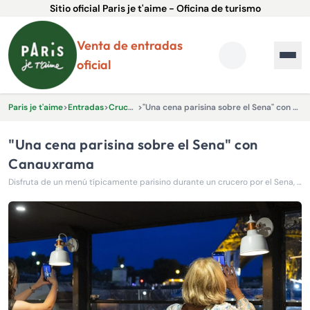
Sitio oficial Paris je t'aime - Oficina de turismo
Venta de entradas
oficial
Paris je t'aime
>
Entradas
>
Cruceros
>
"Una cena parisina sobre el Sena" con Canauxrama
"Una cena parisina sobre el Sena" con
Canauxrama
Disfruta de un menú típicamente parisino durante un crucero por el Sena, viendo brillar la Torre Eiffel y mucho más