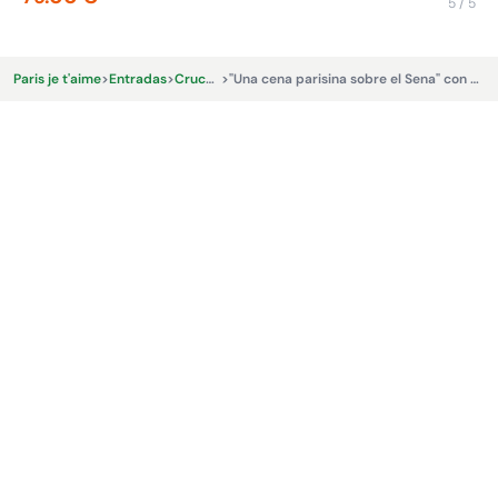
5 / 5
Paris je t'aime
>
Entradas
>
Cruceros
>
"Una cena parisina sobre el Sena" con Canauxrama