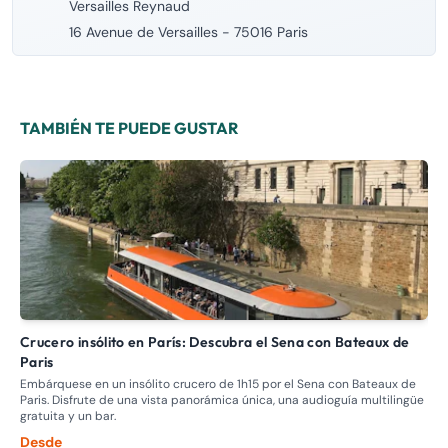
Versailles Reynaud
16 Avenue de Versailles - 75016 Paris
TAMBIÉN TE PUEDE GUSTAR
Crucero insólito en París: Descubra el Sena con Bateaux de
P
Paris
Est
de 
Embárquese en un insólito crucero de 1h15 por el Sena con Bateaux de
Paris. Disfrute de una vista panorámica única, una audioguía multilingüe
gratuita y un bar.
Desde
De