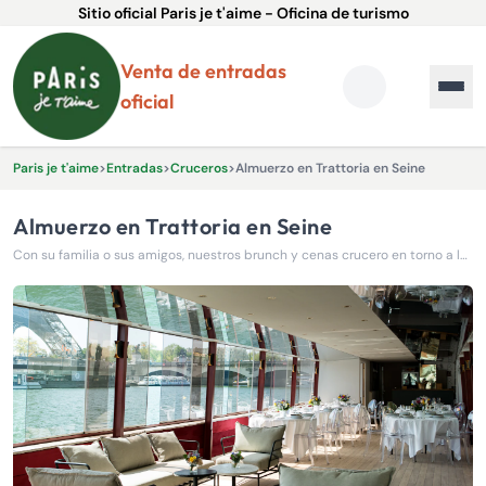
Sitio oficial Paris je t'aime - Oficina de turismo
Venta de entradas
oficial
Paris je t'aime
>
Entradas
>
Cruceros
>
Almuerzo en Trattoria en Seine
Almuerzo en Trattoria en Seine
Con su familia o sus amigos, nuestros brunch y cenas crucero en torno a la cocina italiana le harán vivir una experiencia inolvidable a orillas del Sena.