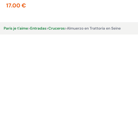
17.00 €
24
Paris je t'aime
>
Entradas
>
Cruceros
>
Almuerzo en Trattoria en Seine