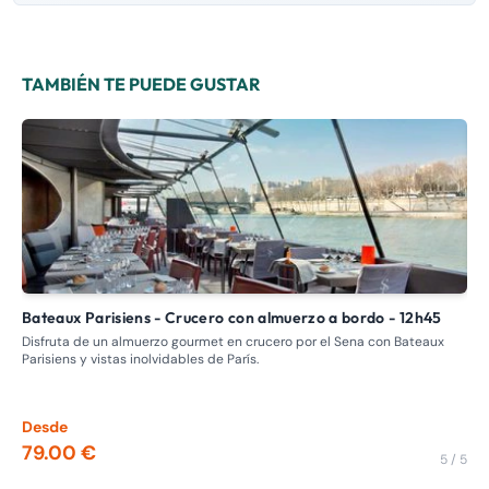
TAMBIÉN TE PUEDE GUSTAR
Bateaux Parisiens - Crucero con almuerzo a bordo - 12h45
Crucero insólito en París: Descubra el Sena con Bateaux de
Pa
Disfruta de un almuerzo gourmet en crucero por el Sena con Bateaux
Parisiens y vistas inolvidables de París.
Emb
Par
gra
Desde
De
79.00 €
17
5 / 5