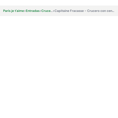
Paris je t'aime
>
Entradas
>
Cruceros
>
Capitaine Fracasse - Crucero con cena y brunch