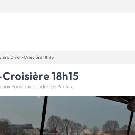
siens Dîner-Croisière 18h15
-Croisière 18h15
Savourez un dîner-croisière à 18h15 sur la Seine avec Bateaux Parisiens et admirez Paris au coucher du soleil.