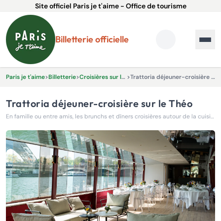
Site officiel Paris je t'aime - Office de tourisme
Billetterie officielle
Paris je t'aime
>
Billetterie
>
Croisières sur la Seine
>
Trattoria déjeuner-croisière sur le Théo
Trattoria déjeuner-croisière sur le Théo
En famille ou entre amis, les brunchs et dîners croisières autour de la cuisine italienne vous feront passer un moment inoubliable le long de la Seine.