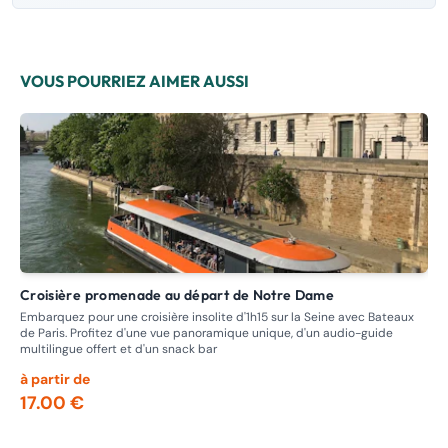
VOUS POURRIEZ AIMER AUSSI
Croisière promenade au départ de Notre Dame
Paris Canal - Croisière commentée sur le canal Saint Martin
et 
Embarquez pour une croisière insolite d'1h15 sur la Seine avec Bateaux
de Paris. Profitez d'une vue panoramique unique, d'un audio-guide
Cet
multilingue offert et d'un snack bar
en 
à partir de
à p
17.00 €
24