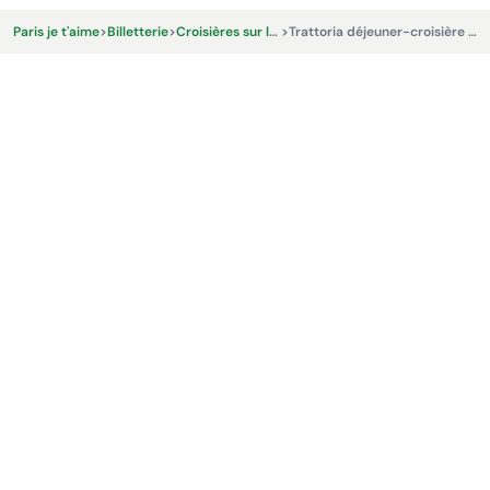
Paris je t'aime
>
Billetterie
>
Croisières sur la Seine
>
Trattoria déjeuner-croisière sur le Théo