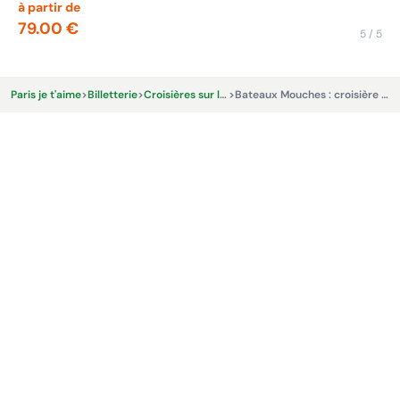
à partir de
à p
79.00 €
17
5 / 5
Paris je t'aime
>
Billetterie
>
Croisières sur la Seine
>
Bateaux Mouches : croisière promenade