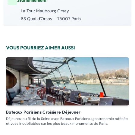
Stationnement
La Tour Maubourg Orsay
63 Quai d'Orsay - 75007 Paris
VOUS POURRIEZ AIMER AUSSI
Bateaux Parisiens Croisière Déjeuner
C
Déjeunez au fil de la Seine avec Bateaux Parisiens : gastronomie raffinée
Emb
et vues inoubliables sur les plus beaux monuments de Paris.
de 
mul