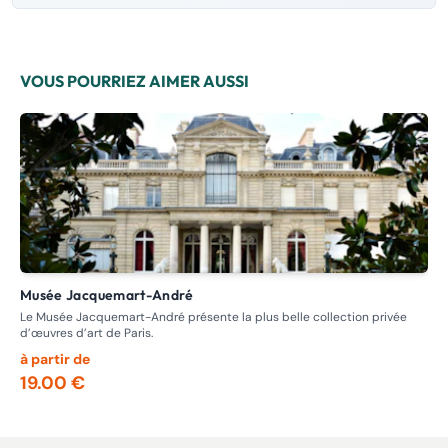
VOUS POURRIEZ AIMER AUSSI
Musée Jacquemart-André
M
Le Musée Jacquemart-André présente la plus belle collection privée
Dep
d’œuvres d’art de Paris.
gra
à partir de
à p
19.00 €
15