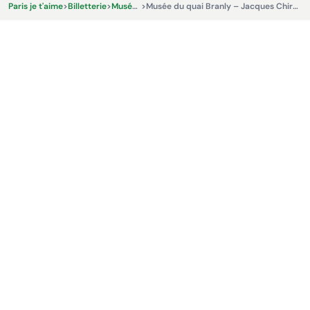
Paris je t'aime
>
Billetterie
>
Musées
>
Musée du quai Branly – Jacques Chirac