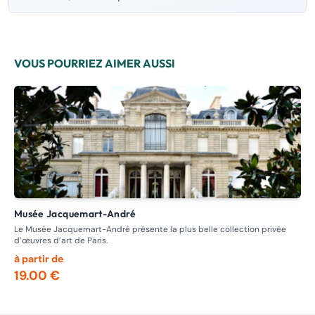
VOUS POURRIEZ AIMER AUSSI
Musée Jacquemart-André
M
Le Musée Jacquemart-André présente la plus belle collection privée
Dep
d’œuvres d’art de Paris.
gra
à partir de
à p
19.00 €
15