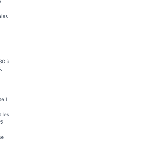
e
ales
30 à
.
te 1
 les
15
se