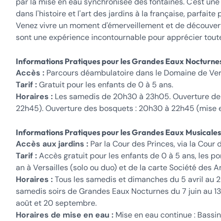
par la mise en eau synchronisée des fontaines. C'est une i
dans l'histoire et l'art des jardins à la française, parfait
Venez vivre un moment d'émerveillement et de découver
sont une expérience incontournable pour apprécier toute
Informations Pratiques pour les Grandes Eaux Nocturne
Accès :
Parcours déambulatoire dans le Domaine de Versa
Tarif :
Gratuit pour les enfants de 0 à 5 ans.
Horaires :
Les samedis de 20h30 à 23h05. Ouverture de 
22h45). Ouverture des bosquets : 20h30 à 22h45 (mise en
Informations Pratiques pour les Grandes Eaux Musicales
Accès aux jardins :
Par la Cour des Princes, via la Cour
Tarif :
Accès gratuit pour les enfants de 0 à 5 ans, les po
an à Versailles (solo ou duo) et de la carte Société des A
Horaires :
Tous les samedis et dimanches du 5 avril au 2
samedis soirs de Grandes Eaux Nocturnes du 7 juin au 13 s
août et 20 septembre.
Horaires de mise en eau :
Mise en eau continue : Bassin 