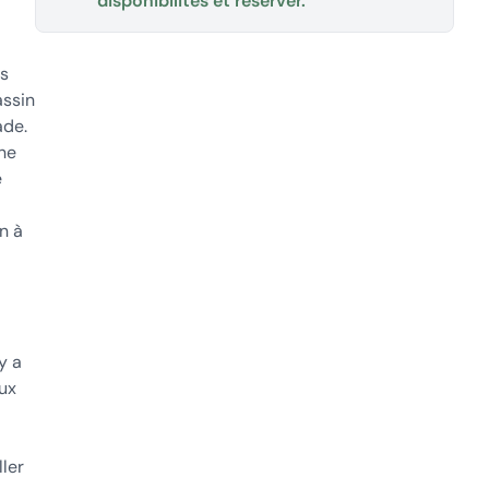
disponibilités et réserver.
es
assin
ade.
ne
e
n à
y a
aux
ller