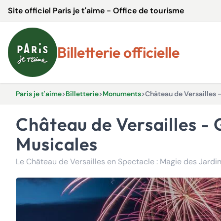
Site officiel Paris je t'aime - Office de tourisme
Billetterie officielle
Paris je t'aime
>
Billetterie
>
Monuments
>
Château de Versailles 
Château de Versailles - Grandes Eaux Nocturnes et Grandes Eaux
Musicales
Le Château de Versailles en Spectacle : Magie des Jardi