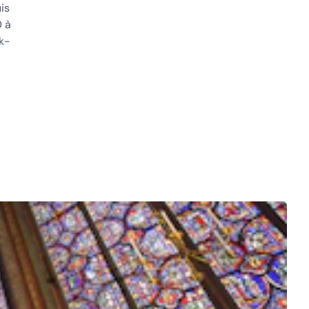
is
0 à
ek-