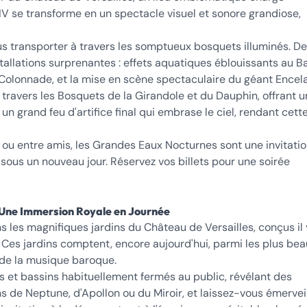
XIV se transforme en un spectacle visuel et sonore grandiose,
s transporter à travers les somptueux bosquets illuminés. D
tallations surprenantes : effets aquatiques éblouissants au B
a Colonnade, et la mise en scène spectaculaire du géant Encel
ravers les Bosquets de la Girandole et du Dauphin, offrant u
n grand feu d'artifice final qui embrase le ciel, rendant cett
e ou entre amis, les Grandes Eaux Nocturnes sont une invitatio
 sous un nouveau jour. Réservez vos billets pour une soirée
: Une Immersion Royale en Journée
les magnifiques jardins du Château de Versailles, conçus il 
 Ces jardins comptent, encore aujourd'hui, parmi les plus be
de la musique baroque.
s et bassins habituellement fermés au public, révélant des
s de Neptune, d'Apollon ou du Miroir, et laissez-vous émervei