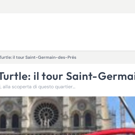
 Turtle: il tour Saint-Germain-des-Prés
i Turtle: il tour Saint-Germ
Avventuratevi nel Quartiere Latino a bordo di un bici-taxi, alla scoperta di questo quartiere dinamico e pittoresco della capitale!