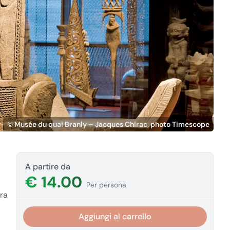
© Musée du quai Branly – Jacques Chirac, photo Timescope
A partire da
€ 14.00
Per persona
ura
Aggiungi al carrello