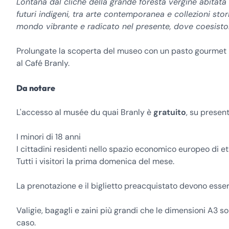
Lontana dal cliché della grande foresta vergine abitat
futuri indigeni, tra arte contemporanea e collezioni stor
mondo vibrante e radicato nel presente, dove coesisto
Prolungate la scoperta del museo con un pasto gourmet
al Café Branly.
Da notare
L'accesso al musée du quai Branly è
gratuito
, su present
I minori di 18 anni
I cittadini residenti nello spazio economico europeo di età
Tutti i visitori la prima domenica del mese.
La prenotazione e il biglietto preacquistato devono essere
Valigie, bagagli e zaini più grandi che le dimensioni A3
caso.