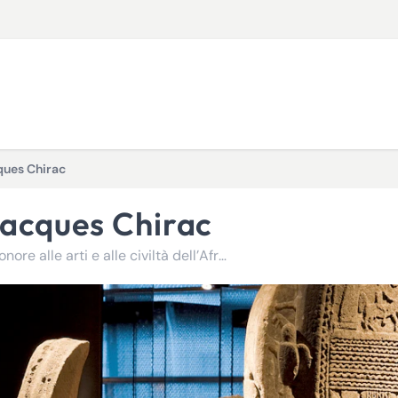
ques Chirac
 Jacques Chirac
Un viaggio nel cuore di meravigliose collezioni che fanno onore alle arti e alle civiltà dell’Africa, dell’Asia, dell’Oceania e delle Americhe.