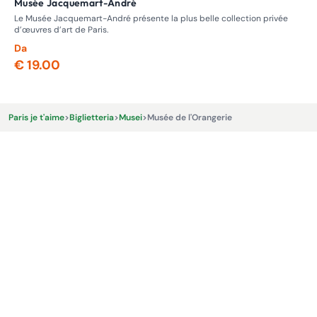
Musée Jacquemart-André
M
Le Musée Jacquemart-André présente la plus belle collection privée
Sco
d’œuvres d’art de Paris.
uni
Da
Da
€ 19.00
€ 
Paris je t'aime
>
Biglietteria
>
Musei
>
Musée de l'Orangerie