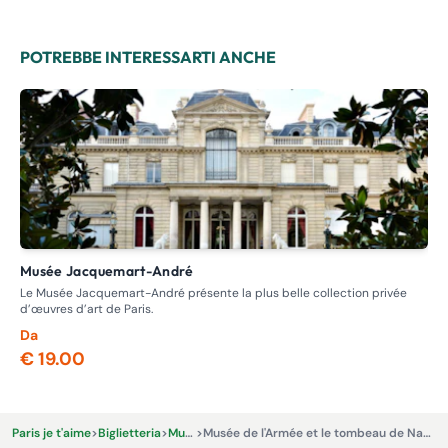
POTREBBE INTERESSARTI ANCHE
Musée Jacquemart-André
M
Le Musée Jacquemart-André présente la plus belle collection privée
Sco
d’œuvres d’art de Paris.
uni
Da
Da
€ 19.00
€ 
Paris je t'aime
>
Biglietteria
>
Musei
>
Musée de l'Armée et le tombeau de Napoléon 1er