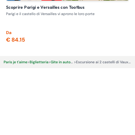
Scoprire Parigi e Versailles con Tootbus
Visita della Normandia e delle spiagge dello sbarco alleato
co
Parigi e il castello di Versailles vi aprono le loro porte
Vis
par
Da
Da
€ 84.15
€ 
Paris je t'aime
>
Biglietteria
>
Gite in autobus ed escursioni
>
Escursione ai 2 castelli di Vaux-le-Vicomte e Fontainebleau da Parigi