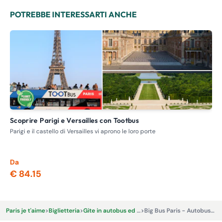
POTREBBE INTERESSARTI ANCHE
Scoprire Parigi e Versailles con Tootbus
Visita della Normandia e delle spiagge dello sbarco alleato
co
Parigi e il castello di Versailles vi aprono le loro porte
Vis
par
Da
Da
€ 84.15
€ 
Paris je t'aime
>
Biglietteria
>
Gite in autobus ed escursioni
>
Big Bus Paris - Autobus panoramico