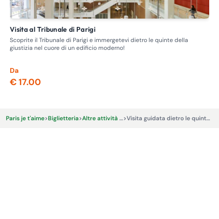
Visita al Tribunale di Parigi
Visita guidata - Itinerario delle case chiuse, la prostituzione
nel
Scoprite il Tribunale di Parigi e immergetevi dietro le quinte della
giustizia nel cuore di un edificio moderno!
Ent
dov
Da
Da
€ 17.00
€ 
Paris je t'aime
>
Biglietteria
>
Altre attività ed esperienze
>
Visita guidata dietro le quinte dello stadio Roland-Garros