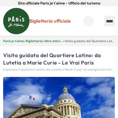
Sito ufficiale Paris je t'aime - Ufficio del turismo
Biglietteria ufficiale
Paris je t'aime
>
Biglietteria
>
Altre attività ed esperienze
>
Visita guidata del Quartiere Latino: da Lutetia a Marie Curie - Le Vrai Paris
Visita guidata del Quartiere Latino: da
Lutetia a Marie Curie - Le Vrai Paris
Esplorate il Quartiere Latino, da Lutetia a Marie Curie, tra vestigia antiche e grandi figure della storia!