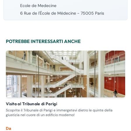
Ecole de Medecine
6 Rue de l'École de Médecine - 75005 Paris
POTREBBE INTERESSARTI ANCHE
Visita al Tribunale di Parigi
Visita guidata - Itinerario delle case chiuse, la prostituzione
nel
Scoprite il Tribunale di Parigi e immergetevi dietro le quinte della
giustizia nel cuore di un edificio moderno!
Ent
dov
Da
Da