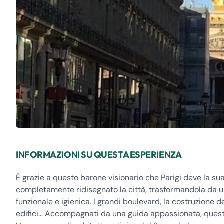
INFORMAZIONI SU QUESTA ESPERIENZA
È grazie a questo barone visionario che Parigi deve la su
completamente ridisegnato la città, trasformandola da 
funzionale e igienica. I grandi boulevard, la costruzione d
edifici… Accompagnati da una guida appassionata, questo t