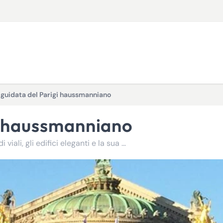
 guidata del Parigi haussmanniano
gi haussmanniano
Esplorate il Parigi haussmanniano e ammirate i suoi grandi viali, gli edifici eleganti e la sua architettura iconica.