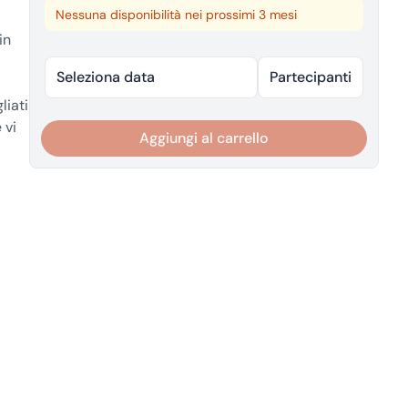
Nessuna disponibilità nei prossimi 3 mesi
in
Seleziona data
Partecipanti
liati
 vi
Aggiungi al carrello