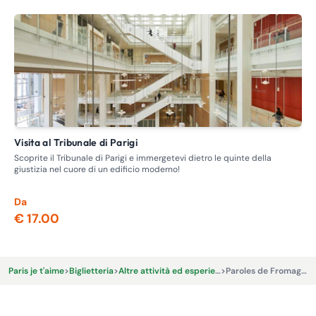
Visita al Tribunale di Parigi
Visita guidata - Itinerario delle case chiuse, la prostituzione
nel
Scoprite il Tribunale di Parigi e immergetevi dietro le quinte della
giustizia nel cuore di un edificio moderno!
Ent
dov
Da
Da
€ 17.00
€ 
Paris je t'aime
>
Biglietteria
>
Altre attività ed esperienze
>
Paroles de Fromagers