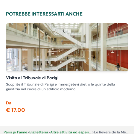
POTREBBE INTERESSARTI ANCHE
Visita al Tribunale di Parigi
Visita guidata - Itinerario delle case chiuse, la prostituzione
nel
Scoprite il Tribunale di Parigi e immergetevi dietro le quinte della
giustizia nel cuore di un edificio moderno!
Ent
dov
Da
Da
€ 17.00
€ 
Paris je t'aime
>
Biglietteria
>
Altre attività ed esperienze
>
Le Revers de la Médaille