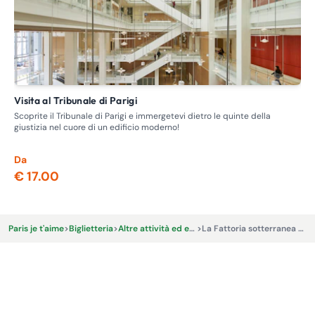
Visita al Tribunale di Parigi
Visita guidata - Itinerario delle case chiuse, la prostituzione
nel
Scoprite il Tribunale di Parigi e immergetevi dietro le quinte della
giustizia nel cuore di un edificio moderno!
Ent
dov
Da
Da
€ 17.00
€ 
Paris je t'aime
>
Biglietteria
>
Altre attività ed esperienze
>
La Fattoria sotterranea - Interkultur