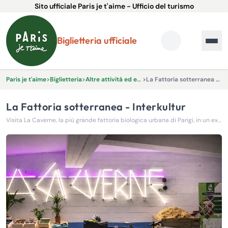
Sito ufficiale Paris je t'aime - Ufficio del turismo
Biglietteria ufficiale
Paris je t'aime
>
Biglietteria
>
Altre attività ed esperienze
>
La Fattoria sotterranea - Interkultur
La Fattoria sotterranea - Interkultur
Visita La Caverne, la più grande fattoria biologica urbana di Parigi, in un ex parcheggio sotterraneo nel 18° arrondissement!