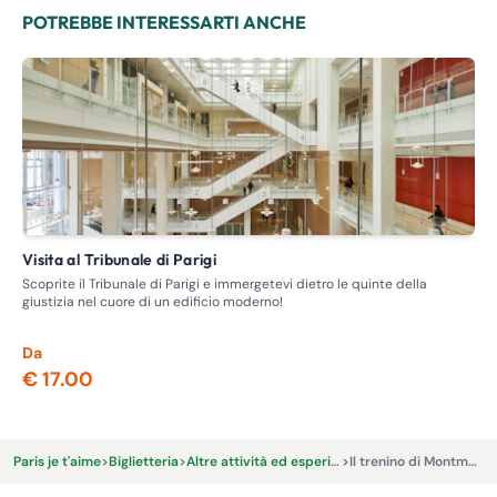
POTREBBE INTERESSARTI ANCHE
Visita al Tribunale di Parigi
Visita guidata - Itinerario delle case chiuse, la prostituzione
nel
Scoprite il Tribunale di Parigi e immergetevi dietro le quinte della
giustizia nel cuore di un edificio moderno!
Ent
dov
Da
Da
€ 17.00
€ 
Paris je t'aime
>
Biglietteria
>
Altre attività ed esperienze
>
Il trenino di Montmartre