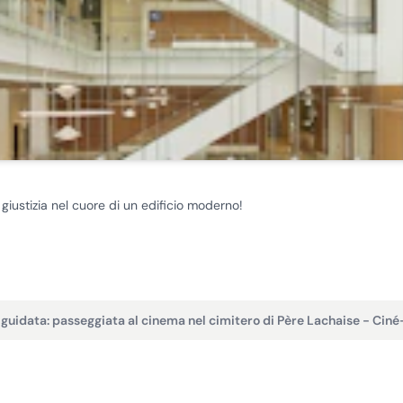
a giustizia nel cuore di un edificio moderno!
 guidata: passeggiata al cinema nel cimitero di Père Lachaise - Cin