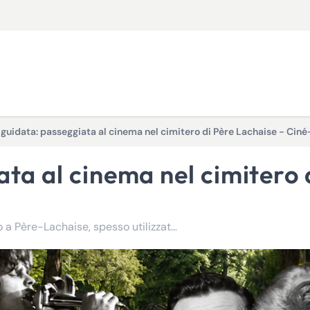
 guidata: passeggiata al cinema nel cimitero di Père Lachaise - Cin
Alcuni dei più grandi nomi del cinema francese si trovano a Père-Lachaise, spesso utilizzato anche come set cinematografico.