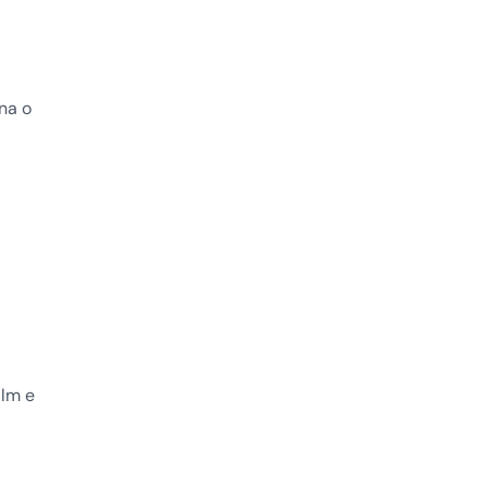
na o
ilm e