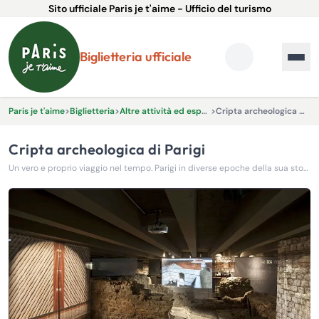
Sito ufficiale Paris je t'aime - Ufficio del turismo
Biglietteria ufficiale
Paris je t'aime
>
Biglietteria
>
Altre attività ed esperienze
>
Cripta archeologica di Parigi
Cripta archeologica di Parigi
Un vero e proprio viaggio nel tempo. Parigi in diverse epoche della sua storia viene presentata nella Cripta Archeologica di Parigi.