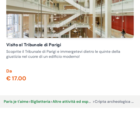
Visita al Tribunale di Parigi
Visita guidata - Itinerario delle case chiuse, la prostituzione
nel
Scoprite il Tribunale di Parigi e immergetevi dietro le quinte della
giustizia nel cuore di un edificio moderno!
Ent
dov
Da
Da
€ 17.00
€ 
Paris je t'aime
>
Biglietteria
>
Altre attività ed esperienze
>
Cripta archeologica di Parigi