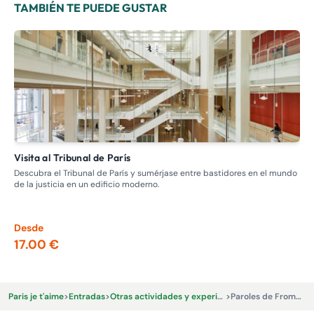
TAMBIÉN TE PUEDE GUSTAR
Visita al Tribunal de París
Visita guiada: recorrido por los burdeles, la prostitución en el
pas
Descubra el Tribunal de París y sumérjase entre bastidores en el mundo
de la justicia en un edificio moderno.
Adé
Nap
los
Desde
De
17.00 €
13
Paris je t'aime
>
Entradas
>
Otras actividades y experiencias.
>
Paroles de Fromagers