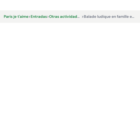
Paris je t'aime
>
Entradas
>
Otras actividades y experiencias.
>
Balade ludique en famille en autonomie - Explorhappy