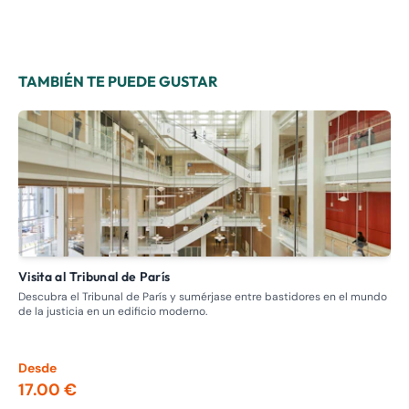
TAMBIÉN TE PUEDE GUSTAR
Visita al Tribunal de París
Visita guiada: recorrido por los burdeles, la prostitución en el
pas
Descubra el Tribunal de París y sumérjase entre bastidores en el mundo
de la justicia en un edificio moderno.
Adé
Nap
los
Desde
De
17.00 €
13