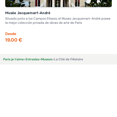
Musée Jacquemart-André
M
Situado junto a los Campos Elíseos, el Museo Jacquemart-André posee
Des
la mejor colección privada de obras de arte de París
peq
mu
Desde
De
19.00 €
15
Paris je t'aime
>
Entradas
>
Museos
>
La Cité de l'Histoire