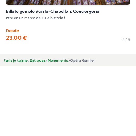
Billete gemelo Sainte-Chapelle & Conciergerie
B
ntre en un marco de luz e historia !
La 
Desde
De
23.00 €
17
5 / 5
Paris je t'aime
>
Entradas
>
Monuments
>
Opéra Garnier