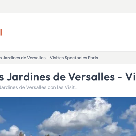
l
 Jardines de Versalles - Visites Spectacles Paris
s Jardines de Versalles - V
Embárquese en una aventura única en el corazón de los Jardines de Versalles con las Visites Spectacles Paris, que combinan teatro de calle y descubrimiento histórico.