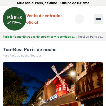
Sitio oficial Paris je t'aime - Oficina de turismo
Venta de entradas
oficial
Paris je t'aime
>
Entradas
>
Excursiones y recorridos en autobús
>
TootBus: París de noche
TootBus: París de noche
Pass París de noche "Tootbus"