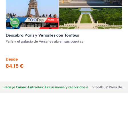
Descubra París y Versalles con Tootbus
Visita de Normandía y las playas del desembarco partiendo
de
París y el palacio de Versalles abren sus puertas
Vis
Par
Desde
De
84.15 €
14
Paris je t'aime
>
Entradas
>
Excursiones y recorridos en autobús
>
TootBus: París de noche