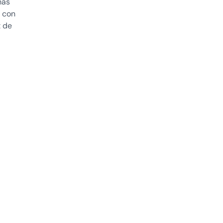
más
, con
t de