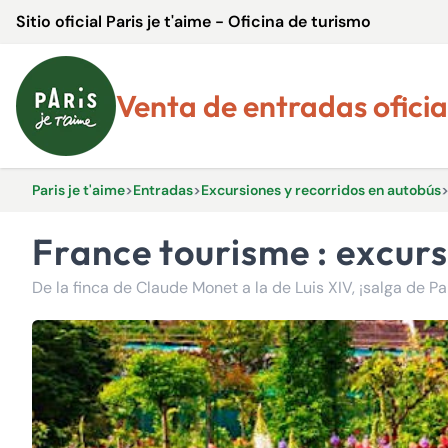
Sitio oficial Paris je t'aime - Oficina de turismo
Venta de entradas oficia
Paris je t'aime
>
Entradas
>
Excursiones y recorridos en autobús
France tourisme : excurs
De la finca de Claude Monet a la de Luis XIV, ¡salga de Par