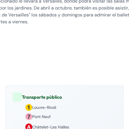
onado le llevará a Versalles, donde podrá visitar las salas 
r los jardines. De abril a octubre, también es posible asistir
 de Versailles" los sábados y domingos para admirar el balle
tes a viernes.
Transporte público
Louvre-Rivoli
Pont Neuf
Châtelet-Les Halles