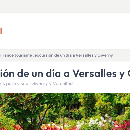
l
>
France tourisme : excursión de un día a Versalles y Giverny
ión de un día a Versalles y
ís para visitar Giverny y Versalles!