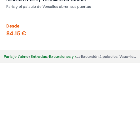
de
París y el palacio de Versalles abren sus puertas
Vis
Par
Desde
De
84.15 €
14
Paris je t'aime
>
Entradas
>
Excursiones y recorridos en autobús
>
Excursión 2 palacios: Vaux-le-Vicomte y Fontainebleau desde París