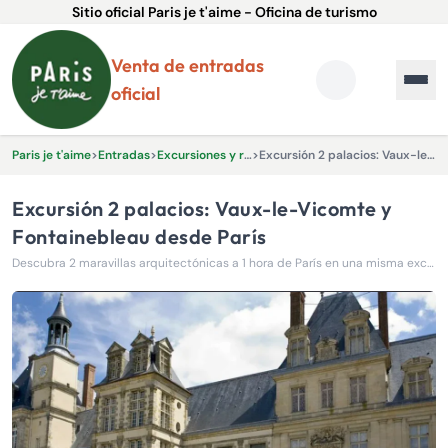
Sitio oficial Paris je t'aime - Oficina de turismo
Venta de entradas
oficial
Paris je t'aime
>
Entradas
>
Excursiones y recorridos en autobús
>
Excursión 2 palacios: Vaux-le-Vicomte y Fontainebleau desde París
Excursión 2 palacios: Vaux-le-Vicomte y
Fontainebleau desde París
Descubra 2 maravillas arquitectónicas a 1 hora de París en una misma excursión!